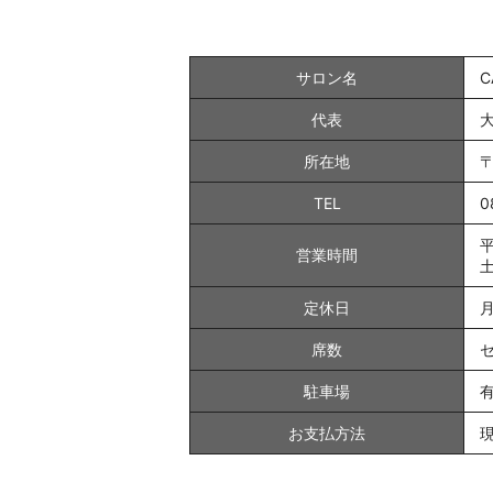
サロン名
C
代表
所在地
〒
TEL
0
平
営業時間
土
定休日
席数
駐車場
お支払方法
現