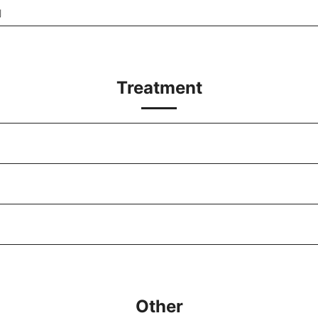
別
Treatment
）
）
Other